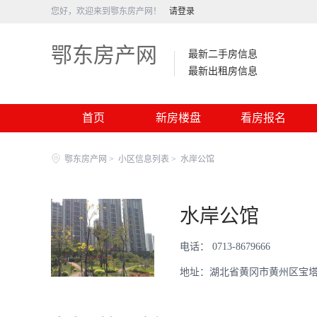
您好，欢迎来到鄂东房产网！
请登录
鄂东房产网
最新二手房信息
最新出租房信息
首页
新房楼盘
看房报名
鄂东房产网
>
小区信息列表
>
水岸公馆
水岸公馆
电话： 0713-8679666
地址：湖北省黄冈市黄州区宝塔